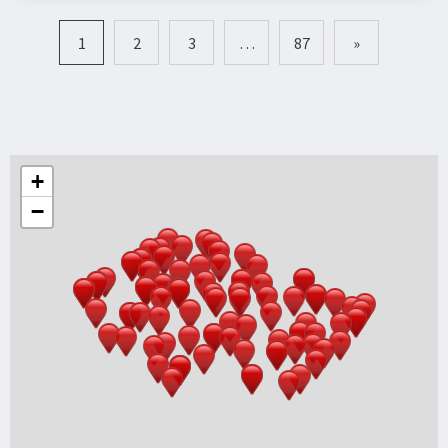
1
2
3
…
87
+
−