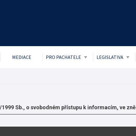
MEDIACE
PRO PACHATELE
LEGISLATIVA
Obecně prospěšné práce
Zákon č. 106/1
přístupu k info
Probace
Ochrana osobní
Mladiství a děti
Boj proti korupc
Parole
999 Sb., o svobodném přístupu k informacím, ve zněn
Informace o pří
Trest zákazu vstupu
Informace posk
Trest domácího vězení