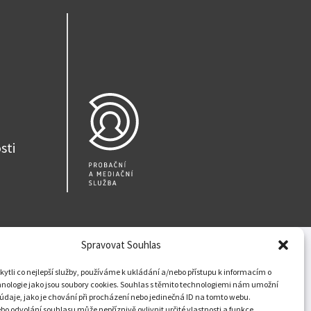
dsouzených osob –
pečný úřad“
ebného majetku
sti
Spravovat Souhlas
tli co nejlepší služby, používáme k ukládání a/nebo přístupu k informacím o
hnologie jako jsou soubory cookies. Souhlas s těmito technologiemi nám umožní
údaje, jako je chování při procházení nebo jedinečná ID na tomto webu.
o odvolání souhlasu může nepříznivě ovlivnit určité vlastnosti a funkce.