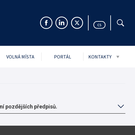
cs
VOLNÁ MÍSTA
PORTÁL
KONTAKTY
999 Sb. o svobodném
Pro veřejnost
rmacím
Pro média
ch údajů
Návštěvní řády stře
i
í pozdějších předpisů.
jmu podání
ytnuté PMS