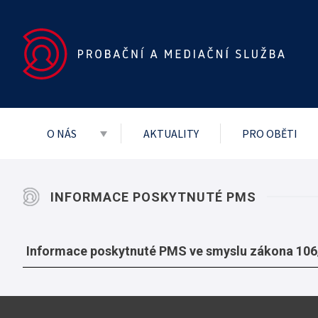
O NÁS
AKTUALITY
PRO OBĚTI
Základní dokumenty
Vedení služby
INFORMACE POSKYTNUTÉ PMS
Mezinárodní
Projekty
Informace poskytnuté PMS ve smyslu zákona 106/1