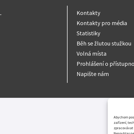
Zaměstnávání o
Elektronický monitorovací systém
usnesení
L
Kontakty
Resocializační programy
Certifikát „Bez
Kontakty pro média
Probační dům
Nabídka nepotř
Statistiky
Běh se žlutou stužkou
Volná místa
Prohlášení o přístupno
Napište nám
Abychom posky
zařízení, tec
zpracovávat 
Nesouhlas neb