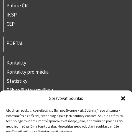
Policie ČR
IKSP
CEP
PORTÁL
Kontakty
Kontakty pro média
Statistiky
Běh se žlutou stužkou
Spravovat Souhlas
Volná místa
Prohlášení o přístupnosti
Abychom poskytli co nejlepší služby, používáme k ukládání a/nebo přístupu k
informacím o zařízení, technologie jako jsou soubory cookies. Souhlas s těmito
Napište nám
technologiemi nám umožní zpracovávat údaje, jako je chování při procházení
nebo jedinečná ID na tomto webu. Nesouhlas nebo odvolání souhlasu může
nepříznivě ovlivnit určité vlastnosti a funkce.