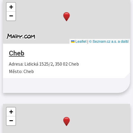
+
−
Leaflet
|
© Seznam.cz a.s. a další
Cheb
Adresa: Lidická 1525/2, 350 02 Cheb
Město: Cheb
Více…
+
−