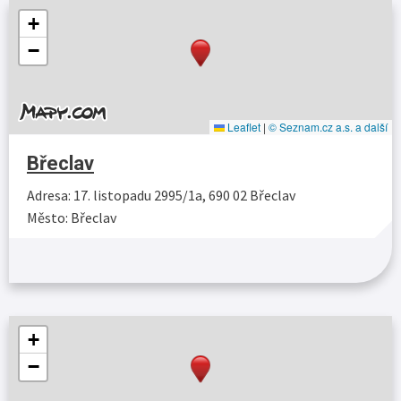
+
−
Leaflet
|
© Seznam.cz a.s. a další
Břeclav
Adresa: 17. listopadu 2995/1a, 690 02 Břeclav
Město: Břeclav
Více…
+
−