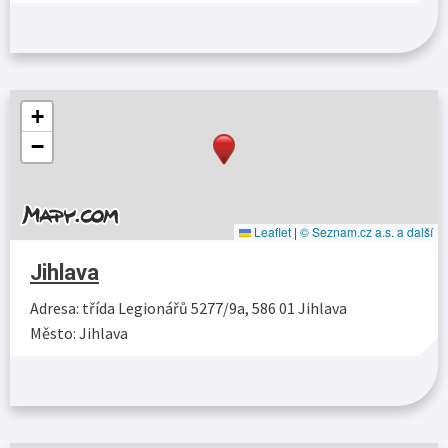
Více…
+
−
Leaflet
|
© Seznam.cz a.s. a další
Jihlava
Adresa: třída Legionářů 5277/9a, 586 01 Jihlava
Město: Jihlava
Více…