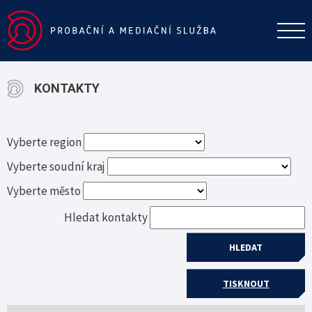
KONTAKTY
Vyberte region
Vyberte soudní kraj
Vyberte město
Hledat kontakty
TISKNOUT