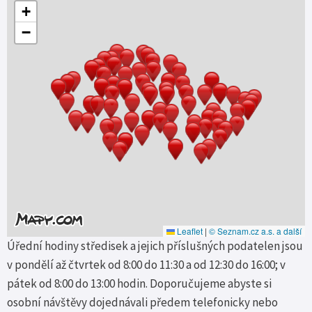
+
−
Leaflet
|
© Seznam.cz a.s. a další
Úřední hodiny středisek a jejich příslušných podatelen jsou
v pondělí až čtvrtek od 8:00 do 11:30 a od 12:30 do 16:00; v
pátek od 8:00 do 13:00 hodin. Doporučujeme abyste si
osobní návštěvy dojednávali předem telefonicky nebo