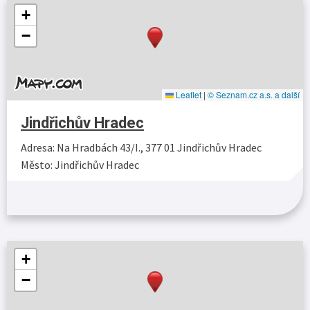
+
−
Leaflet
|
© Seznam.cz a.s. a další
Jindřichův Hradec
Adresa: Na Hradbách 43/I., 377 01 Jindřichův Hradec
Město: Jindřichův Hradec
Více…
+
−