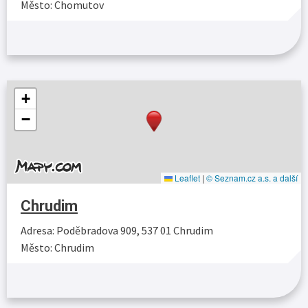
Město: Chomutov
Více…
+
−
Leaflet
|
© Seznam.cz a.s. a další
Chrudim
Adresa: Poděbradova 909, 537 01 Chrudim
Město: Chrudim
Více…