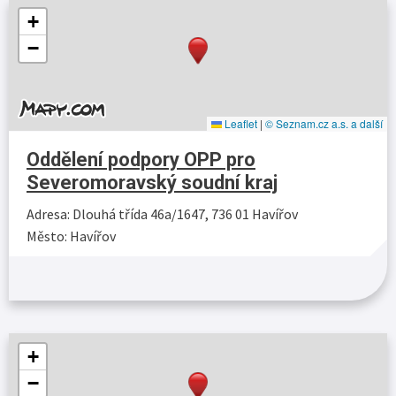
+
−
Leaflet
|
© Seznam.cz a.s. a další
Oddělení podpory OPP pro
Severomoravský soudní kraj
Adresa: Dlouhá třída 46a/1647, 736 01 Havířov
Město: Havířov
Více…
+
−