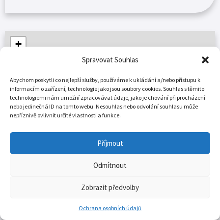
+
−
Spravovat Souhlas
Abychom poskytli co nejlepší služby, používáme k ukládání a/nebo přístupu k
informacím o zařízení, technologie jako jsou soubory cookies. Souhlas s těmito
technologiemi nám umožní zpracovávat údaje, jako je chování při procházení
Leaflet
|
© Seznam.cz a.s. a další
nebo jedinečná ID na tomto webu. Nesouhlas nebo odvolání souhlasu může
nepříznivě ovlivnit určité vlastnosti a funkce.
Středočeský soudní kraj
Adresa: náměstí 17. listopadu 2840, 272 01 Kladno
Příjmout
Město: Kladno
Odmítnout
Více…
Zobrazit předvolby
Ochrana osobních údajů
+