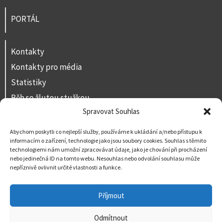
PORTÁL
Kontakty
Kontakty pro média
Statistiky
Běh se žlutou stužkou
Spravovat Souhlas
Volná místa
Prohlášení o přístupnosti
Abychom poskytli co nejlepší služby, používáme k ukládání a/nebo přístupu k
informacím o zařízení, technologie jako jsou soubory cookies. Souhlas s těmito
Napište nám
technologiemi nám umožní zpracovávat údaje, jako je chování při procházení
nebo jedinečná ID na tomto webu. Nesouhlas nebo odvolání souhlasu může
nepříznivě ovlivnit určité vlastnosti a funkce.
Příjmout
Odmítnout