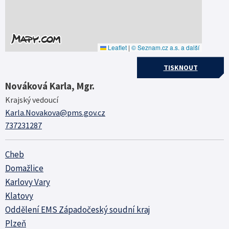
Leaflet
|
© Seznam.cz a.s. a další
TISKNOUT
Nováková Karla, Mgr.
Krajský vedoucí
Karla.Novakova@pms.gov.cz
737231287
Cheb
Domažlice
Karlovy Vary
Klatovy
Oddělení EMS Západočeský soudní kraj
Plzeň