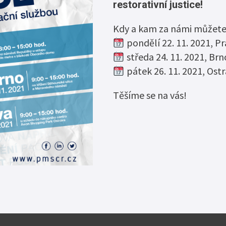
Zaměstnávání o
restorativní justice!
Elektronický monitorovací systém
usnesení
Resocializační programy
Kdy a kam za námi můžete
Certifikát „Bez
pondělí 22. 11. 2021, P
Probační dům
Nabídka nepotř
středa 24. 11. 2021, Br
pátek 26. 11. 2021, Ost
Těšíme se na vás!