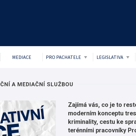
MEDIACE
PRO PACHATELE
LEGISLATIVA
Obecně prospěšné práce
Zákon č. 106/1
přístupu k info
Probace
ČNÍ A MEDIAČNÍ SLUŽBOU
Ochrana osobní
Mladiství a děti
Boj proti korupc
Zajímá vás, co je to res
Parole
moderním konceptu trestn
Informace o pří
Trest zákazu vstupu
kriminality, cestu ke sp
Informace posk
Trest domácího vězení
terénními pracovníky Pr