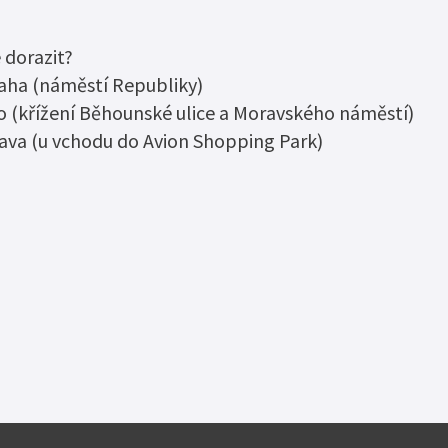
dsouzených osob –
 dorazit?
pečný úřad“
raha (náměstí Republiky)
ebného majetku
no (křížení Běhounské ulice a Moravského náměstí)
rava (u vchodu do Avion Shopping Park)