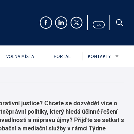
cs
VOLNÁ MÍSTA
PORTÁL
KONTAKTY
999 Sb. o svobodném
Pro veřejnost
rmacím
Pro média
ch údajů
Návštěvní řády stře
i
torativní justice? Chcete se dozvědět více o
ěprávní politiky, který hledá účinné řešení
jmu podání
ravedlnosti a nápravu újmy? Přijďte se setkat s
ytnuté PMS
obační a mediační služby v rámci Týdne