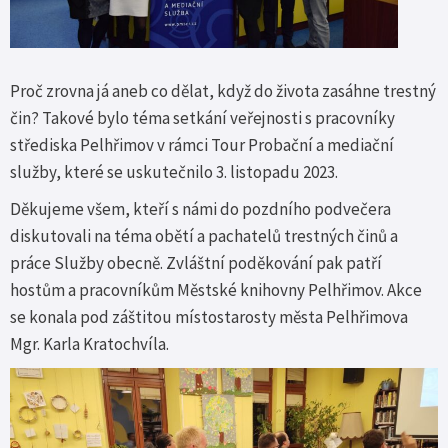
Proč zrovna já aneb co dělat, když do života zasáhne trestný
čin? Takové bylo téma setkání veřejnosti s pracovníky
střediska Pelhřimov v rámci Tour Probační a mediační
služby, které se uskutečnilo 3. listopadu 2023.
Děkujeme všem, kteří s námi do pozdního podvečera
diskutovali na téma obětí a pachatelů trestných činů a
práce Služby obecně. Zvláštní poděkování pak patří
hostům a pracovníkům Městské knihovny Pelhřimov. Akce
se konala pod záštitou místostarosty města Pelhřimova
Mgr. Karla Kratochvíla.