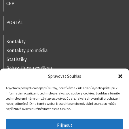
CEP
PORTÁL
Kontakty
Kontakty pro média
Statistiky
Běh se žlutou stužkou
Spravovat Souhlas
Volná místa
Prohlášení o přístupnosti
Abychom poskytli co nejlepší služby, používáme k ukládání a/nebo přístupu k
informacím o zařízení, technologie jako jsou soubory cookies. Souhlas s těmito
Napište nám
technologiemi nám umožní zpracovávat údaje, jako je chování při procházení
nebo jedinečná ID na tomto webu. Nesouhlas nebo odvolání souhlasu může
nepříznivě ovlivnit určité vlastnosti a funkce.
Příjmout