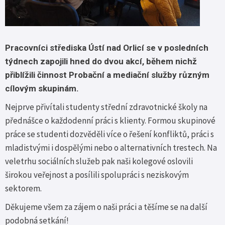
Pracovníci střediska Ústí nad Orlicí se v posledních
týdnech zapojili hned do dvou akcí, během nichž
přiblížili činnost Probační a mediační služby různým
cílovým skupinám.
Nejprve přivítali studenty střední zdravotnické školy na
přednášce o každodenní práci s klienty. Formou skupinové
práce se studenti dozvěděli více o řešení konfliktů, práci s
mladistvými i dospělými nebo o alternativních trestech. Na
veletrhu sociálních služeb pak naši kolegové oslovili
širokou veřejnost a posílili spolupráci s neziskovým
sektorem.
Děkujeme všem za zájem o naši práci a těšíme se na další
podobná setkání!