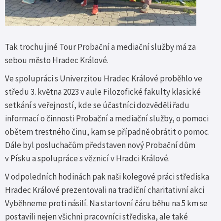
Tak trochu jiné Tour Probační a mediační služby má za
sebou město Hradec Králové.
Ve spolupráci s Univerzitou Hradec Králové proběhlo ve
středu 3. května 2023 v aule Filozofické fakulty klasické
setkání s veřejností, kde se účastníci dozvěděli řadu
informací o činnosti Probační a mediační služby, o pomoci
obětem trestného činu, kam se případně obrátit o pomoc.
Dále byl posluchačům představen nový Probační dům
v Písku a spolupráce s věznicí v Hradci Králové.
V odpoledních hodinách pak naši kolegové práci střediska
Hradec Králové prezentovali na tradiční charitativní akci
Vyběhneme proti násilí. Na startovní čáru běhu na 5 km se
postavili nejen všichni pracovníci střediska, ale také