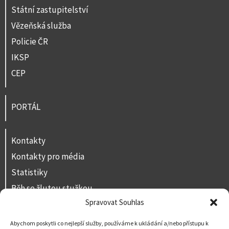
Státní zastupitelství
Vězeňská služba
Policie ČR
IKSP
CEP
PORTÁL
Kontakty
Kontakty pro média
Statistiky
Běh se žlutou stužkou
Spravovat Souhlas
Volná místa
Prohlášení o přístupnosti
Abychom poskytli co nejlepší služby, používáme k ukládání a/nebo přístupu k