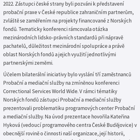
2022. Zástupci české strany byli pozváni k představení
probační praxe v České republice zahraničním partnerům,
zvláště se zaměřením na projekty financované z Norských
fondů. Tematicky konferenci rámcovala otázka
mezinárodních lidsko-právních standardů při nápravě
pachatelů, důležitost mezinárodní spolupráce a právě
oblast Norských fondů a jejich využití jednotlivými
partnerskými zeměmi.
Účelem bilaterální iniciativy bylo vyslání tří zaměstnanců
Probační a mediační služby na zmíněnou konferenci
Correctional Services World Wide. V rámci tématiky
Norských fondů zástupci Probační a mediační služby
prezentovali problematiku programových center Probační
a mediační služby. Na úvod prezentace hovořila Kateřina
Hyková (vedoucí programového centra České Budějovice) v
obecnější rovině o činnosti naší organizace, její historii,