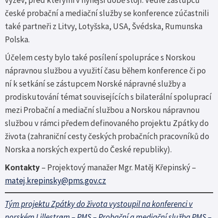
výzev, před kterými v nynější době stojí. Vedle zástupců
české probační a mediační služby se konference zúčastnili
také partneři z Litvy, Lotyšska, USA, Švédska, Rumunska
Polska.
Účelem cesty bylo také posílení spolupráce s Norskou
nápravnou službou a využití času během konference či po
ní k setkání se zástupcem Norské nápravné služby a
prodiskutování témat souvisejících s bilaterální spoluprací
mezi Probační a mediační službou a Norskou nápravnou
službou v rámci předem definovaného projektu Zpátky do
života (zahraniční cesty českých probačních pracovníků do
Norska a norských expertů do České republiky).
– Projektový manažer Mgr. Matěj Křepinský –
Kontakty
matej.krepinsky@pms.gov.cz
Tým projektu Zpátky do života vystoupil na konferenci v
norském Lillestrøm – PMS – Probační a mediační služba PMS –