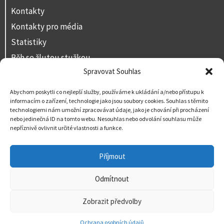
Kontakty
Kontakty pro média
Statistiky
Běh se žlutou stužkou
Spravovat Souhlas
Volná místa
Prohlášení o přístupnosti
Abychom poskytli co nejlepší služby, používáme k ukládání a/nebo přístupu k
informacím o zařízení, technologie jako jsou soubory cookies. Souhlas s těmito
Napište nám
technologiemi nám umožní zpracovávat údaje, jako je chování při procházení
nebo jedinečná ID na tomto webu. Nesouhlas nebo odvolání souhlasu může
nepříznivě ovlivnit určité vlastnosti a funkce.
Příjmout
Odmítnout
Zobrazit předvolby
Ochrana osobních údajů