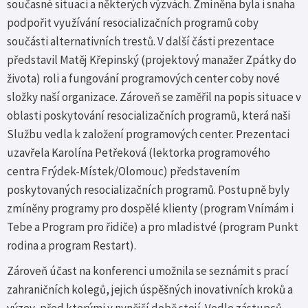
současné situaci a některých výzvách. Zmíněna byla i snaha
podpořit využívání resocializačních programů coby
součásti alternativních trestů. V další části prezentace
představil Matěj Křepinský (projektový manažer Zpátky do
života) roli a fungování programových center coby nové
složky naší organizace. Zároveň se zaměřil na popis situace v
oblasti poskytování resocializačních programů, která naši
Službu vedla k založení programových center. Prezentaci
uzavřela Karolína Petřeková (lektorka programového
centra Frýdek-Místek/Olomouc) představením
poskytovaných resocializačních programů. Postupně byly
zmíněny programy pro dospělé klienty (program Vnímám i
Tebe a Program pro řidiče) a pro mladistvé (program Punkt
rodina a program Restart).
Zároveň účast na konferenci umožnila se seznámit s prací
zahraničních kolegů, jejich úspěšných inovativních kroků a