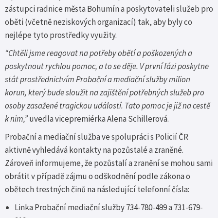
zástupci radnice města Bohumín a poskytovateli služeb pro
oběti (včetně neziskových organizací) tak, aby byly co
nejlépe tyto prostředky využity.
“Chtěli jsme reagovat na potřeby obětí a poškozených a
poskytnout rychlou pomoc, a to se děje. V první fázi poskytne
stát prostřednictvím Probační a mediační služby milion
korun, který bude sloužit na zajištění potřebných služeb pro
osoby zasažené tragickou událostí. Tato pomoc je již na cestě
k nim,”
uvedla vicepremiérka Alena Schillerová.
Probační a mediační služba ve spolupráci s Policií ČR
aktivně vyhledává kontakty na pozůstalé a zraněné.
Zároveň informujeme, že pozůstalí a zranění se mohou sami
obrátit v případě zájmu o odškodnění podle zákona o
obětech trestných činů na následující telefonní čísla:
Linka Probační mediační služby 734-780-499 a 731-679-