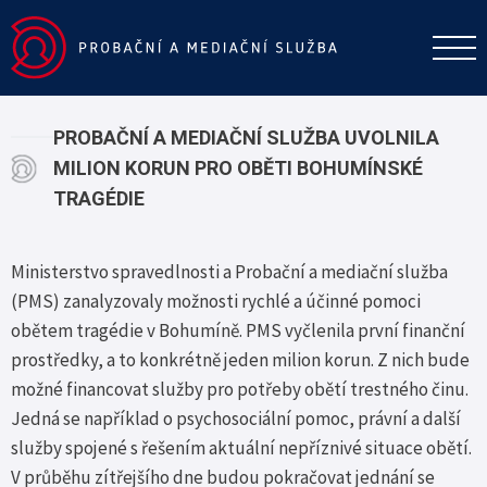
PROBAČNÍ A MEDIAČNÍ SLUŽBA UVOLNILA
MILION KORUN PRO OBĚTI BOHUMÍNSKÉ
TRAGÉDIE
Ministerstvo spravedlnosti a Probační a mediační služba
(PMS) zanalyzovaly možnosti rychlé a účinné pomoci
obětem tragédie v Bohumíně. PMS vyčlenila první finanční
prostředky, a to konkrétně jeden milion korun. Z nich bude
možné financovat služby pro potřeby obětí trestného činu.
Jedná se například o psychosociální pomoc, právní a další
služby spojené s řešením aktuální nepříznivé situace obětí.
V průběhu zítřejšího dne budou pokračovat jednání se