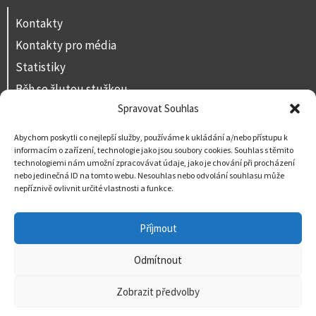
Kontakty
Kontakty pro média
Statistiky
Běh se žlutou stužkou
Spravovat Souhlas
Volná místa
Prohlášení o přístupnosti
Abychom poskytli co nejlepší služby, používáme k ukládání a/nebo přístupu k
informacím o zařízení, technologie jako jsou soubory cookies. Souhlas s těmito
Napište nám
technologiemi nám umožní zpracovávat údaje, jako je chování při procházení
nebo jedinečná ID na tomto webu. Nesouhlas nebo odvolání souhlasu může
nepříznivě ovlivnit určité vlastnosti a funkce.
Příjmout
Odmítnout
Zobrazit předvolby