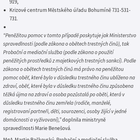
919,
Krizové centrum Městského úřadu Bohumíně 731-531-
731.
“Peněžitou pomoc v tomto případě poskytuje jak Ministerstvo
spravedlnosti (podle zákona o obětech trestných činů), tak
Probační a mediační služba (podle zákona o použití
peněžitých prostředků z majetkových trestných sankcí). Podle
zákona o obětech trestných činů má právo na peněžitou
pomoc oběť, které bylo v důsledku trestného činu ublíženo na
zdraví, oběť, které byla v důsledku trestného činu způsobena
těžká újma na zdraví a osoba pozůstalá po oběti, která v
důsledku trestného činu zemřela (rodiče, manželé,
registrovaní partneři, děti, sourozenci, osoby žijící v jedné
domácnosti a vyživovaní),”
doplnila ministryně
spravedlnosti Marie Benešová.
MgA. Martin Bačkovský, Probační a mediační služba