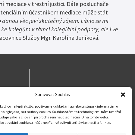
 mediace v trestní justici. Dále posluchače
 potenciálním účastníkem mediace může stát
o danou věc jeví skutečný zájem. Líbilo se mi
 ke kolegům v rámci kolegiální podpory, ale i ve
acovnice Služby Mgr. Karolína Jeníková.
Spravovat Souhlas
tli co nejlepší služby, používáme k ukládání a/nebo přístupu k informacím o
hnologie jako jsou soubory cookies. Souhlas s těmito technologiemi nám umožní
údaje, jako je chování při procházení nebo jedinečná ID na tomto webu.
o odvolání souhlasu může nepříznivě ovlivnit určité vlastnosti a funkce.
sti