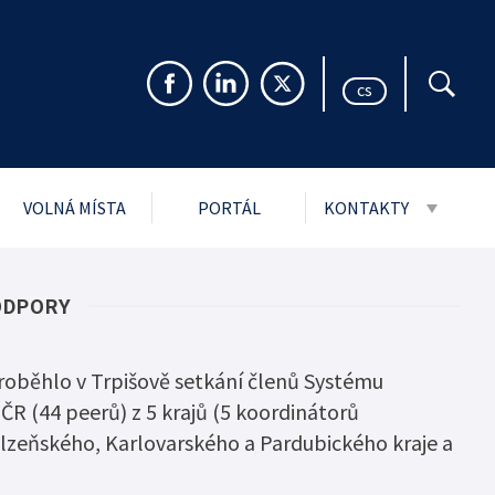
cs
VOLNÁ MÍSTA
PORTÁL
KONTAKTY
999 Sb. o svobodném
Pro veřejnost
rmacím
Pro média
ODPORY
ch údajů
Návštěvní řády stře
i
 proběhlo v Trpišově setkání členů Systému
 ČR (44 peerů) z 5 krajů (5 koordinátorů
jmu podání
lzeňského, Karlovarského a Pardubického kraje a
ytnuté PMS