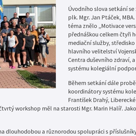
Zaměstnávání o
Elektronický monitorovací systém
usnesení
Úvodního slova setkání se 
Resocializační programy
plk. Mgr. Jan Ptáček, MBA
Certifikát „Bez
téma znělo „Motivace versu
Probační dům
Nabídka nepotř
přednáškou celkem čtyři ho
mediační služby, středisko
hlavního velitelství Vojens
Centra duševního zdraví, 
systému kolegiální podpory
Během setkání dále proběh
koordinátory systému kole
František Drahý, Liberecké
čtvrtý workshop měl na starosti Mgr. Marin Halíř. Jak
na dlouhodobou a různorodou spolupráci s příslušníky 