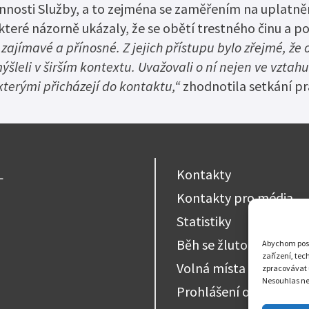
innosti Služby, a to zejména se zaměřením na uplatnění
, které názorně ukázaly, že se obětí trestného činu a
ajímavé a přínosné. Z jejich přístupu bylo zřejmé, že 
leli v širším kontextu. Uvažovali o ní nejen ve vztahu
terými přicházejí do kontaktu,“
zhodnotila setkání pr
L
Kontakty
Kontakty pro média
Statistiky
Běh se žlutou stužkou
Abychom posky
zařízení, tec
Volná místa
zpracovávat 
Nesouhlas neb
Prohlášení o přístupno