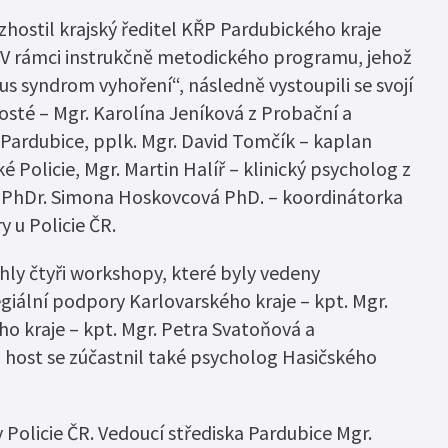
dsouzených osob –
zhostil krajský ředitel KŘP Pardubického kraje
. V rámci instrukčně metodického programu, jehož
pečný úřad“
s syndrom vyhoření“, následně vystoupili se svojí
ebného majetku
sté – Mgr. Karolína Jeníková z Probační a
 Pardubice, pplk. Mgr. David Tomčík – kaplan
ké Policie, Mgr. Martin Halíř – klinický psycholog z
a PhDr. Simona Hoskovcová PhD. – koordinátorka
 u Policie ČR.
ly čtyři workshopy, které byly vedeny
giální podpory Karlovarského kraje – kpt. Mgr.
ho kraje – kpt. Mgr. Petra Svatoňová a
o host se zúčastnil také psycholog Hasičského
Policie ČR. Vedoucí střediska Pardubice Mgr.