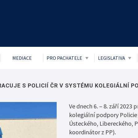
MEDIACE
PRO PACHATELE
LEGISLATIVA
Obecně prospěšné práce
Zákon č. 106/1
přístupu k info
Probace
ACUJE S POLICIÍ ČR V SYSTÉMU KOLEGIÁLNÍ P
Ochrana osobní
Mladiství a děti
Boj proti korupc
Ve dnech 6. – 8. září 2023
Parole
kolegiální podpory Policie
Informace o pří
Trest zákazu vstupu
Ústeckého, Libereckého, P
Informace posk
Trest domácího vězení
koordinátor z PP).