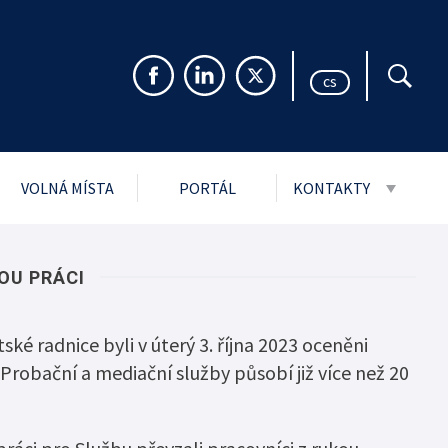
cs
VOLNÁ MÍSTA
PORTÁL
KONTAKTY
999 Sb. o svobodném
Pro veřejnost
rmacím
Pro média
OU PRÁCI
ch údajů
Návštěvní řády stře
i
ké radnice byli v úterý 3. října 2023 oceněni
 Probační a mediační služby působí již více než 20
jmu podání
ytnuté PMS