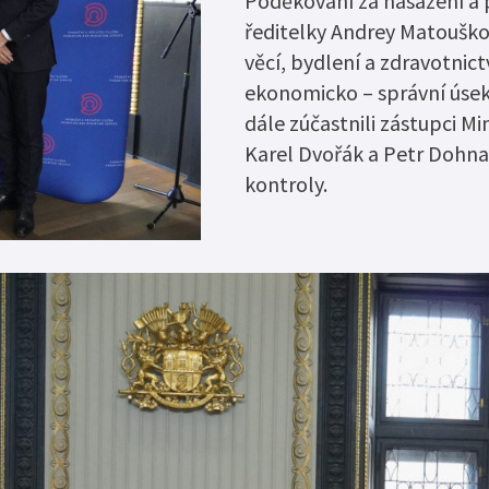
Poděkování za nasazení a p
Zaměstnávání o
Elektronický monitorovací systém
usnesení
ředitelky Andrey Matouškov
Resocializační programy
věcí, bydlení a zdravotnic
Certifikát „Bez
ekonomicko – správní úse
Probační dům
Nabídka nepotř
dále zúčastnili zástupci M
Karel Dvořák a Petr Dohnal,
kontroly.