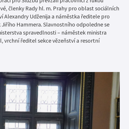
ráci pro Službu převzali pracovníci z rukou
dsouzených osob –
é, členky Rady hl. m. Prahy pro oblast sociálních
tví Alexandry Udženija a náměstka ředitele pro
pečný úřad“
k Jiřího Hammera. Slavnostního odpoledne se
ebného majetku
inisterstva spravedlnosti – náměstek ministra
 vrchní ředitel sekce vězeňství a resortní