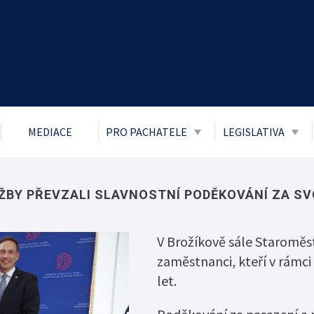
MEDIACE
PRO PACHATELE
LEGISLATIVA
Obecně prospěšné práce
Zákon č. 106/1
přístupu k info
Probace
UŽBY PŘEVZALI SLAVNOSTNÍ PODĚKOVÁNÍ ZA SV
Ochrana osobní
Mladiství a děti
Boj proti korupc
V Brožíkově sále Staroměsts
Parole
zaměstnanci, kteří v rámci
Informace o pří
Trest zákazu vstupu
let.
Informace posk
Trest domácího vězení