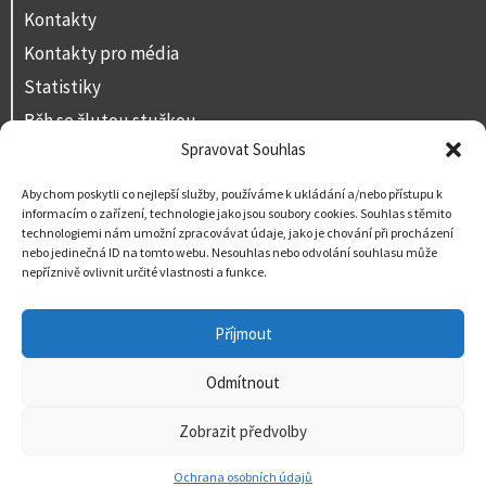
Kontakty
Kontakty pro média
Statistiky
Běh se žlutou stužkou
Spravovat Souhlas
Volná místa
Prohlášení o přístupnosti
Abychom poskytli co nejlepší služby, používáme k ukládání a/nebo přístupu k
informacím o zařízení, technologie jako jsou soubory cookies. Souhlas s těmito
Napište nám
technologiemi nám umožní zpracovávat údaje, jako je chování při procházení
nebo jedinečná ID na tomto webu. Nesouhlas nebo odvolání souhlasu může
nepříznivě ovlivnit určité vlastnosti a funkce.
Příjmout
Odmítnout
Zobrazit předvolby
Ochrana osobních údajů