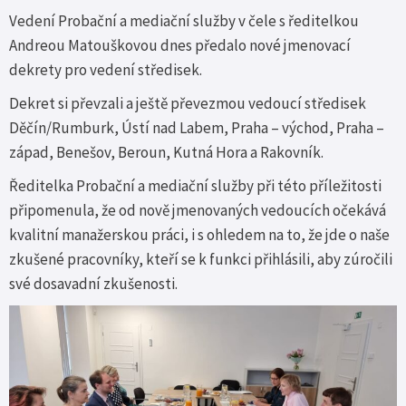
Vedení Probační a mediační služby v čele s ředitelkou
Andreou Matouškovou dnes předalo nové jmenovací
dekrety pro vedení středisek.
Dekret si převzali a ještě převezmou vedoucí středisek
Děčín/Rumburk, Ústí nad Labem, Praha – východ, Praha –
západ, Benešov, Beroun, Kutná Hora a Rakovník.
Ředitelka Probační a mediační služby při této příležitosti
připomenula, že od nově jmenovaných vedoucích očekává
kvalitní manažerskou práci, i s ohledem na to, že jde o naše
zkušené pracovníky, kteří se k funkci přihlásili, aby zúročili
své dosavadní zkušenosti.