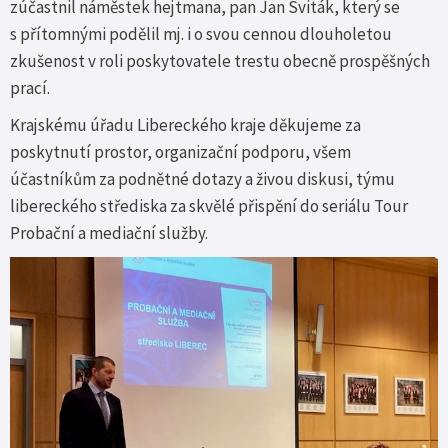
zúčastnil náměstek hejtmana, pan Jan Sviták, který se
s přítomnými podělil mj. i o svou cennou dlouholetou
zkušenost v roli poskytovatele trestu obecně prospěšných
prací.
Krajskému úřadu Libereckého kraje děkujeme za
poskytnutí prostor, organizační podporu, všem
účastníkům za podnětné dotazy a živou diskusi, týmu
libereckého střediska za skvělé přispění do seriálu Tour
Probační a mediační služby.