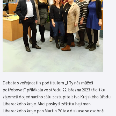
Debata s veřejností s podtitulem „I Ty nás můžeš
potřebovat“ přilákala ve středu 22. března 2023 třicítku
zájemců do jednacího sálu zastupitelstva Krajského úřadu
Libereckého kraje. Akci poskytl záštitu hejtman
Libereckého kraje pan Martin Půta a diskuse se osobně