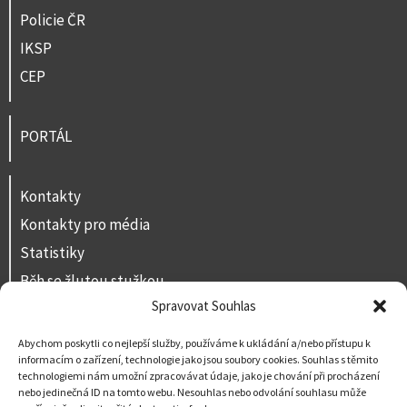
Policie ČR
IKSP
CEP
PORTÁL
Kontakty
Kontakty pro média
Statistiky
Běh se žlutou stužkou
Spravovat Souhlas
Volná místa
Prohlášení o přístupnosti
Abychom poskytli co nejlepší služby, používáme k ukládání a/nebo přístupu k
informacím o zařízení, technologie jako jsou soubory cookies. Souhlas s těmito
Napište nám
technologiemi nám umožní zpracovávat údaje, jako je chování při procházení
nebo jedinečná ID na tomto webu. Nesouhlas nebo odvolání souhlasu může