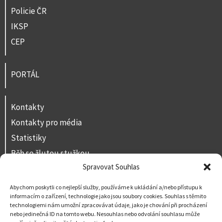
Policie ČR
IKSP
CEP
PORTÁL
Kontakty
Kontakty pro média
Statistiky
Běh se žlutou stužkou
Spravovat Souhlas
Volná místa
Prohlášení o přístupnosti
Abychom poskytli co nejlepší služby, používáme k ukládání a/nebo přístupu k
informacím o zařízení, technologie jako jsou soubory cookies. Souhlas s těmito
Napište nám
technologiemi nám umožní zpracovávat údaje, jako je chování při procházení
nebo jedinečná ID na tomto webu. Nesouhlas nebo odvolání souhlasu může