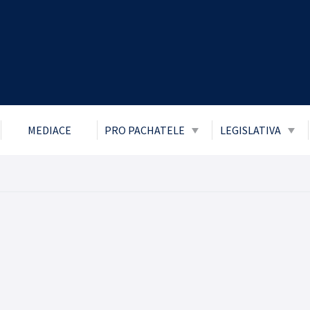
MEDIACE
PRO PACHATELE
LEGISLATIVA
Obecně prospěšné práce
Zákon č. 106/1
přístupu k info
Probace
Ochrana osobní
Mladiství a děti
Boj proti korupc
Parole
Informace o pří
Trest zákazu vstupu
Informace posk
Trest domácího vězení