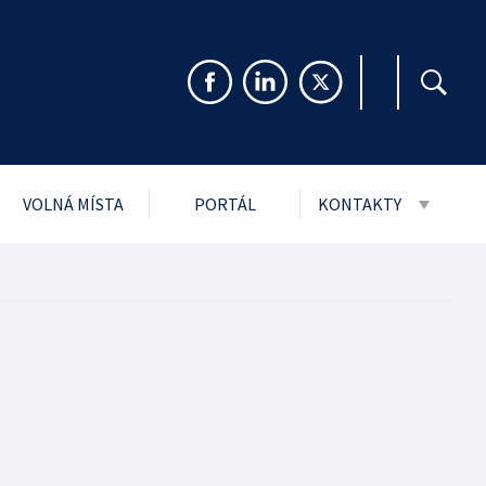
VOLNÁ MÍSTA
PORTÁL
KONTAKTY
999 Sb. o svobodném
Pro veřejnost
rmacím
Pro média
ch údajů
Návštěvní řády stře
i
jmu podání
ytnuté PMS