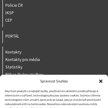
Policie ČR
IKSP
CEP
PORTÁL
Kontakty
Kontakty pro média
Statistiky
Běh se žlutou stužkou
Spravovat Souhlas
Volná místa
Prohlášení o přístupnosti
Abychom poskytli co nejlepší služby, používáme k ukládání a/nebo přístupu k
informacím o zařízení, technologie jako jsou soubory cookies. Souhlas s těmito
Napište nám
technologiemi nám umožní zpracovávat údaje, jako je chování při procházení
nebo jedinečná ID na tomto webu. Nesouhlas nebo odvolání souhlasu může