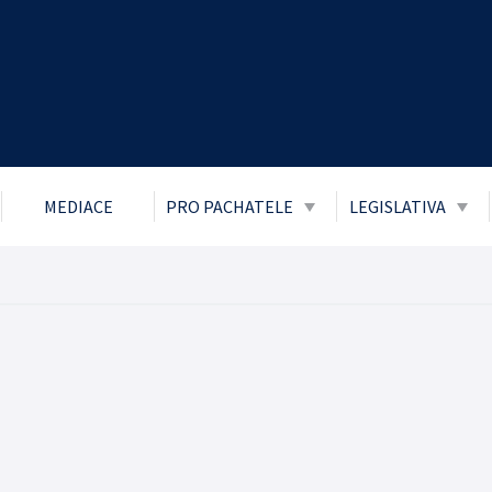
MEDIACE
PRO PACHATELE
LEGISLATIVA
Obecně prospěšné práce
Zákon č. 106/1
přístupu k info
Probace
Ochrana osobní
Mladiství a děti
Boj proti korupc
Parole
Informace o pří
Trest zákazu vstupu
Informace posk
Trest domácího vězení