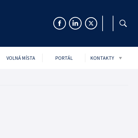
VOLNÁ MÍSTA
PORTÁL
KONTAKTY
999 Sb. o svobodném
Pro veřejnost
rmacím
Pro média
ch údajů
Návštěvní řády stře
i
jmu podání
ytnuté PMS