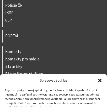
Policie ČR
IKSP
CEP
PORTÁL
Kontakty
Kontakty pro média
Statistiky
Běh se žlutou stužkou
Spravovat Souhlas
Volná místa
Prohlášení o přístupnosti
Abychom poskytli co nejlepší služby, používáme k ukládání a/nebo přístupu k
informacím o zařízení, technologie jako jsou soubory cookies. Souhlas s těmito
Napište nám
technologiemi nám umožní zpracovávat údaje, jako je chování při procházení
nebo jedinečná ID na tomto webu. Nesouhlas nebo odvolání souhlasu může