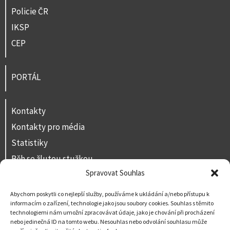
Policie ČR
IKSP
CEP
PORTÁL
Kontakty
Kontakty pro média
Statistiky
Běh se žlutou stužkou
Spravovat Souhlas
Volná místa
Prohlášení o přístupnosti
Abychom poskytli co nejlepší služby, používáme k ukládání a/nebo přístupu k
informacím o zařízení, technologie jako jsou soubory cookies. Souhlas s těmito
Napište nám
technologiemi nám umožní zpracovávat údaje, jako je chování při procházení
nebo jedinečná ID na tomto webu. Nesouhlas nebo odvolání souhlasu může