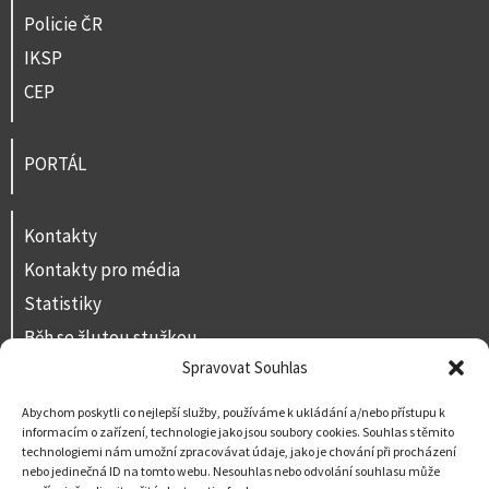
Policie ČR
IKSP
CEP
PORTÁL
Kontakty
Kontakty pro média
Statistiky
Běh se žlutou stužkou
Spravovat Souhlas
Volná místa
Prohlášení o přístupnosti
Abychom poskytli co nejlepší služby, používáme k ukládání a/nebo přístupu k
informacím o zařízení, technologie jako jsou soubory cookies. Souhlas s těmito
Napište nám
technologiemi nám umožní zpracovávat údaje, jako je chování při procházení
nebo jedinečná ID na tomto webu. Nesouhlas nebo odvolání souhlasu může