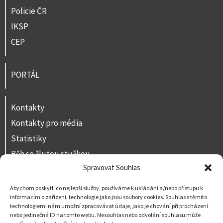
Policie ČR
IKSP
CEP
PORTÁL
Kontakty
Kontakty pro média
Statistiky
Běh se žlutou stužkou
Spravovat Souhlas
Volná místa
Prohlášení o přístupnosti
Abychom poskytli co nejlepší služby, používáme k ukládání a/nebo přístupu k
informacím o zařízení, technologie jako jsou soubory cookies. Souhlas s těmito
Napište nám
technologiemi nám umožní zpracovávat údaje, jako je chování při procházení
nebo jedinečná ID na tomto webu. Nesouhlas nebo odvolání souhlasu může