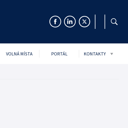
VOLNÁ MÍSTA
PORTÁL
KONTAKTY
999 Sb. o svobodném
Pro veřejnost
rmacím
Pro média
ch údajů
Návštěvní řády stře
i
jmu podání
ytnuté PMS