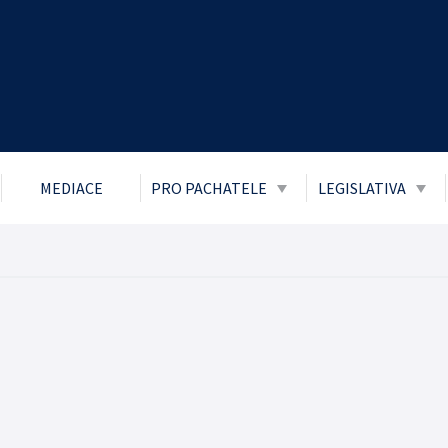
MEDIACE
PRO PACHATELE
LEGISLATIVA
Obecně prospěšné práce
Zákon č. 106/1
přístupu k info
Probace
Ochrana osobní
Mladiství a děti
Boj proti korupc
Parole
Informace o pří
Trest zákazu vstupu
Informace posk
Trest domácího vězení