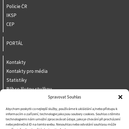
Policie ČR
IKSP
CEP
PORTÁL
Kontakty
Kontakty pro média
Statistiky
Běh se žlutou stužkou
Spravovat Souhlas
Volná místa
Prohlášení o přístupnosti
Abychom poskytli co nejlepší služby, používáme k ukládání a/nebo přístupu k
informacím o zařízení, technologie jako jsou soubory cookies. Souhlas s těmito
Napište nám
technologiemi nám umožní zpracovávat údaje, jako je chování při procházení
nebo jedinečná ID na tomto webu. Nesouhlas nebo odvolání souhlasu může