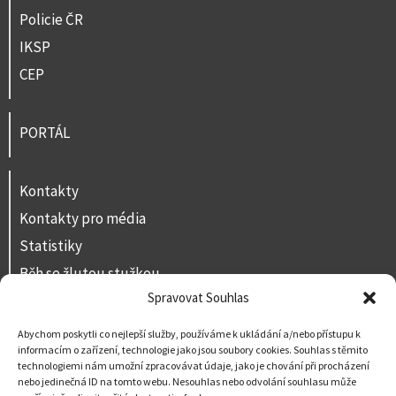
Policie ČR
IKSP
CEP
PORTÁL
Kontakty
Kontakty pro média
Statistiky
Běh se žlutou stužkou
Spravovat Souhlas
Volná místa
Prohlášení o přístupnosti
Abychom poskytli co nejlepší služby, používáme k ukládání a/nebo přístupu k
informacím o zařízení, technologie jako jsou soubory cookies. Souhlas s těmito
Napište nám
technologiemi nám umožní zpracovávat údaje, jako je chování při procházení
nebo jedinečná ID na tomto webu. Nesouhlas nebo odvolání souhlasu může