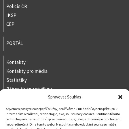
Policie ČR
IKSP
CEP
PORTÁL
Kontakty
Kontakty pro média
Statistiky
Běh se žlutou stužkou
Spravovat Souhlas
Volná místa
Prohlášení o přístupnosti
Abychom poskytli co nejlepší služby, používáme k ukládání a/nebo přístupu k
informacím o zařízení, technologie jako jsou soubory cookies. Souhlas s těmito
Napište nám
technologiemi nám umožní zpracovávat údaje, jako je chování při procházení
nebo jedinečná ID na tomto webu. Nesouhlas nebo odvolání souhlasu může