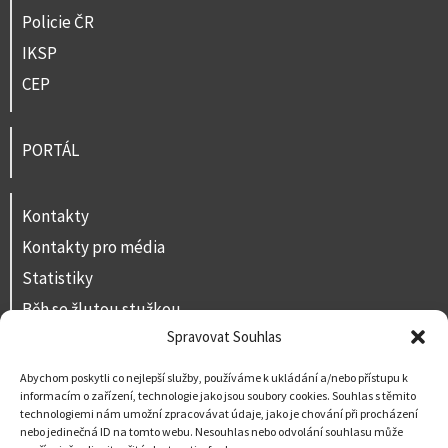
Policie ČR
IKSP
CEP
PORTÁL
Kontakty
Kontakty pro média
Statistiky
Běh se žlutou stužkou
Spravovat Souhlas
Volná místa
Prohlášení o přístupnosti
Abychom poskytli co nejlepší služby, používáme k ukládání a/nebo přístupu k
informacím o zařízení, technologie jako jsou soubory cookies. Souhlas s těmito
Napište nám
technologiemi nám umožní zpracovávat údaje, jako je chování při procházení
nebo jedinečná ID na tomto webu. Nesouhlas nebo odvolání souhlasu může