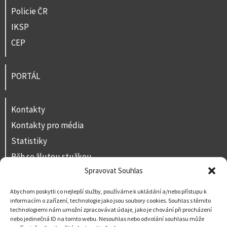
Policie ČR
IKSP
CEP
PORTÁL
Kontakty
Kontakty pro média
Statistiky
Běh se žlutou stužkou
Spravovat Souhlas
Volná místa
Prohlášení o přístupnosti
Abychom poskytli co nejlepší služby, používáme k ukládání a/nebo přístupu k
informacím o zařízení, technologie jako jsou soubory cookies. Souhlas s těmito
Napište nám
technologiemi nám umožní zpracovávat údaje, jako je chování při procházení
nebo jedinečná ID na tomto webu. Nesouhlas nebo odvolání souhlasu může