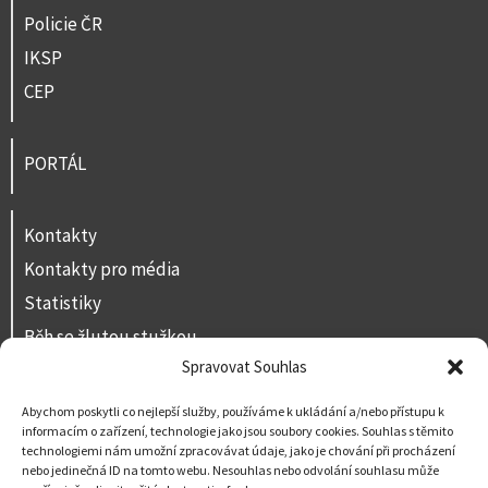
Policie ČR
IKSP
CEP
PORTÁL
Kontakty
Kontakty pro média
Statistiky
Běh se žlutou stužkou
Spravovat Souhlas
Volná místa
Prohlášení o přístupnosti
Abychom poskytli co nejlepší služby, používáme k ukládání a/nebo přístupu k
informacím o zařízení, technologie jako jsou soubory cookies. Souhlas s těmito
Napište nám
technologiemi nám umožní zpracovávat údaje, jako je chování při procházení
nebo jedinečná ID na tomto webu. Nesouhlas nebo odvolání souhlasu může